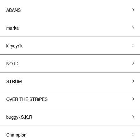
ADANS
marka
kiryuyrik
NO ID.
STRUM
OVER THE STRiPES
buggy×S.K.R
Champion