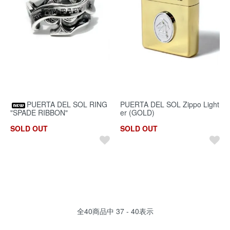
PUERTA DEL SOL RING
PUERTA DEL SOL Zippo Light
"SPADE RIBBON"
er (GOLD)
SOLD OUT
SOLD OUT
全
40
商品中
37 - 40
表示