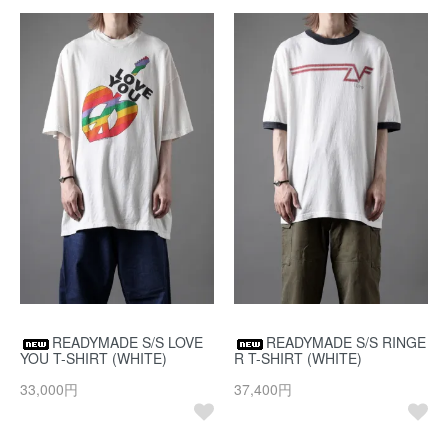
READYMADE S/S LOVE
READYMADE S/S RINGE
YOU T-SHIRT (WHITE)
R T-SHIRT (WHITE)
33,000円
37,400円