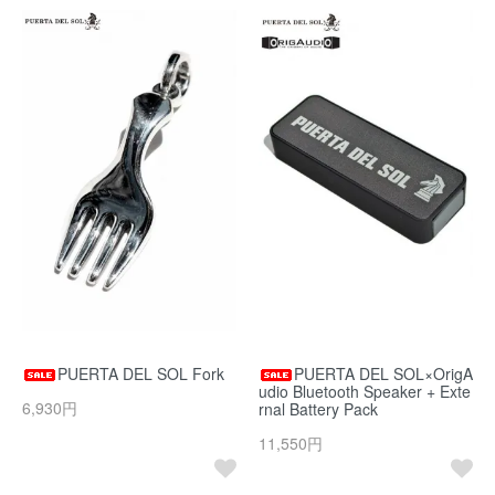
PUERTA DEL SOL Fork
PUERTA DEL SOL×OrigA
udio Bluetooth Speaker + Exte
6,930円
rnal Battery Pack
11,550円