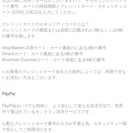
注文の際に専用フォームがございますので、そちらでクレジットカ
ード番号、カードの有効期限とクレジットカード・セキュリティコ
ード (CVV2, CVC2)を入力してください。
クレジットカードのセキュリティコードとは？
クレジットカードの裏面または表面に記載された3桁もしくは4桁
の番号を指します。
Visa/Master/JCBカード：カード裏面のにある3桁の番号
Dinersカード：カード裏面にある3桁の番号
American Expressカード：カード表面にある4桁の番号
※ お客様のクレジットカード会社との契約によっては、利用できな
いお支払い方法もございます。
PayPal
PayPalはいつでも簡単に、より安心して使える決済方法で、世界
中で選ばれているオンライン決済サービスです。
心配なクレジットカード番号の入力が不要な為、セキュリティー面
で安心してご利用頂けます。