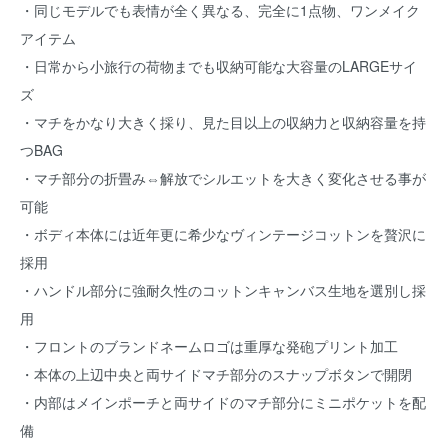
・同じモデルでも表情が全く異なる、完全に1点物、ワンメイク
アイテム
・日常から小旅行の荷物までも収納可能な大容量のLARGEサイ
ズ
・マチをかなり大きく採り、見た目以上の収納力と収納容量を持
つBAG
・マチ部分の折畳み⇔解放でシルエットを大きく変化させる事が
可能
・ボディ本体には近年更に希少なヴィンテージコットンを贅沢に
採用
・ハンドル部分に強耐久性のコットンキャンバス生地を選別し採
用
・フロントのブランドネームロゴは重厚な発砲プリント加工
・本体の上辺中央と両サイドマチ部分のスナップボタンで開閉
・内部はメインポーチと両サイドのマチ部分にミニポケットを配
備