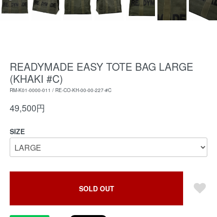
READYMADE EASY TOTE BAG LARGE
(KHAKI #C)
RM-K01-0000-011 / RE-CO-KH-00-00-227-#C
49,500円
SIZE
SOLD OUT