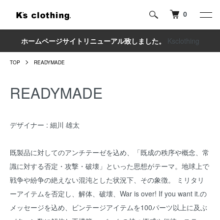
0
ホームページサイトリニューアル致しました。
Ksclothing
TOP
READYMADE
READYMADE
デザイナー : 細川 雄太
既製品に対してのアンチテーゼを込め、「既成の秩序や概念、常
識に対する否定・攻撃・破壊」といった思想がテーマ。地球上で
戦争や紛争の絶えない混沌とした状況下、その象徴。 ミリタリ
ーアイテムを否定し、解体、破壊、War is over! If you want it.の
メッセージを込め、ビンテージアイテムを100パーツ以上に及ぶ