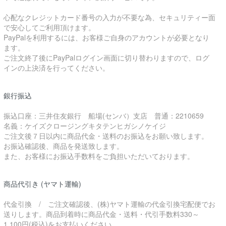
心配なクレジットカード番号の入力が不要な為、セキュリティー面
で安心してご利用頂けます。
PayPalを利用するには、お客様ご自身のアカウントが必要となり
ます。
ご注文終了後にPayPalログイン画面に切り替わりますので、ログ
インの上決済を行ってください。
銀行振込
振込口座：三井住友銀行 船場(センバ）支店 普通：2210659
名義：ケイズクロージングキタテンヒガシノケイジ
ご注文後７日以内に商品代金・送料のお振込をお願い致します。
お振込確認後、商品を発送致します。
また、お客様にお振込手数料をご負担いただいております。
商品代引き (ヤマト運輸)
代金引換 / ご注文確認後、(株)ヤマト運輸の代金引換宅配便でお
送りします。商品到着時に商品代金・送料・代引手数料330～
1,100円(税込)をお支払いください。