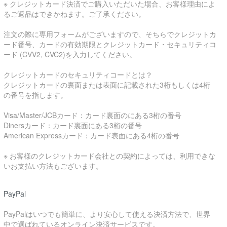
※ クレジットカード決済でご購入いただいた場合、お客様理由によ
るご返品はできかねます。ご了承ください。
注文の際に専用フォームがございますので、そちらでクレジットカ
ード番号、カードの有効期限とクレジットカード・セキュリティコ
ード (CVV2, CVC2)を入力してください。
クレジットカードのセキュリティコードとは？
クレジットカードの裏面または表面に記載された3桁もしくは4桁
の番号を指します。
Visa/Master/JCBカード：カード裏面のにある3桁の番号
Dinersカード：カード裏面にある3桁の番号
American Expressカード：カード表面にある4桁の番号
※ お客様のクレジットカード会社との契約によっては、利用できな
いお支払い方法もございます。
PayPal
PayPalはいつでも簡単に、より安心して使える決済方法で、世界
中で選ばれているオンライン決済サービスです。