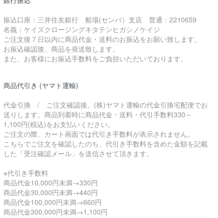
振込口座：三井住友銀行 船場(センバ）支店 普通：2210659
名義：ケイズクロージングキタテンヒガシノケイジ
ご注文後７日以内に商品代金・送料のお振込をお願い致します。
お振込確認後、商品を発送致します。
また、お客様にお振込手数料をご負担いただいております。
商品代引き (ヤマト運輸)
代金引換 / ご注文確認後、(株)ヤマト運輸の代金引換宅配便でお
送りします。商品到着時に商品代金・送料・代引手数料330～
1,100円(税込)をお支払いください。
ご注文の際、カート画面では代引き手数料が表示されません。
こちらでご注文を確認したのち、代引き手数料を含めた金額を記載
した「受注確認メール」を送信させて頂きます。
※代引き手数料
商品代金10,000円未満→330円
商品代金30,000円未満→440円
商品代金100,000円未満→660円
商品代金300,000円未満→1,100円