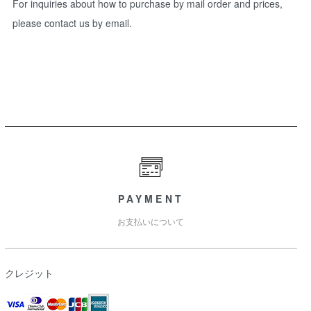
For inquiries about how to purchase by mail order and prices,
please contact us by email.
PAYMENT
お支払いについて
クレジット