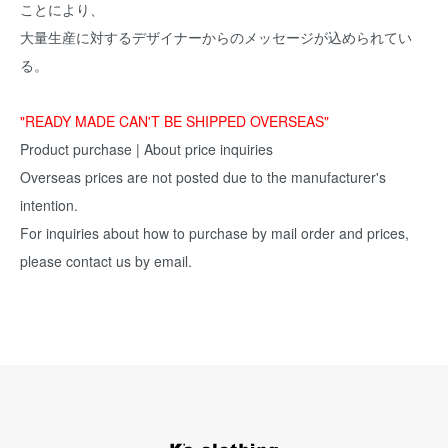
ことにより、
大量生産に対するデザイナーからのメッセージが込められてい
る。
"READY MADE CAN'T BE SHIPPED OVERSEAS"
Product purchase | About price inquiries
Overseas prices are not posted due to the manufacturer's
intention.
For inquiries about how to purchase by mail order and prices,
please contact us by email.