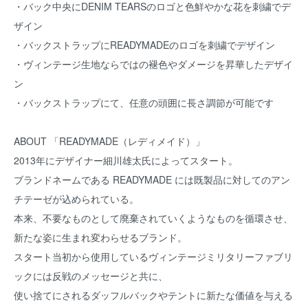
・バック中央にDENIM TEARSのロゴと色鮮やかな花を刺繍でデ
ザイン
・バックストラップにREADYMADEのロゴを刺繍でデザイン
・ヴィンテージ生地ならではの褪色やダメージを昇華したデザイ
ン
・バックストラップにて、任意の頭囲に長さ調節が可能です
ABOUT 「READYMADE（レディメイド）」
2013年にデザイナー細川雄太氏によってスタート。
ブランドネームである READYMADE には既製品に対してのアン
チテーゼが込められている。
本来、不要なものとして廃棄されていくようなものを循環させ、
新たな姿に生まれ変わらせるブランド。
スタート当初から使用しているヴィンテージミリタリーファブリ
ックには反戦のメッセージと共に、
使い捨てにされるダッフルバックやテントに新たな価値を与える