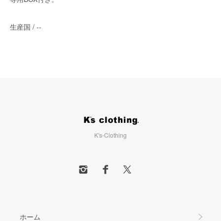
生産国 / --
K's-Clothing
ホーム