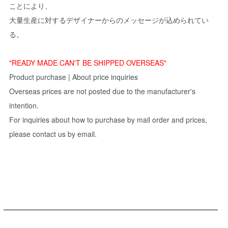
ことにより、
大量生産に対するデザイナーからのメッセージが込められてい
る。
"READY MADE CAN'T BE SHIPPED OVERSEAS"
Product purchase | About price inquiries
Overseas prices are not posted due to the manufacturer's
intention.
For inquiries about how to purchase by mail order and prices,
please contact us by email.