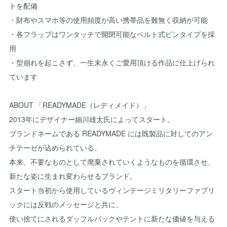
トを配備
・財布やスマホ等の使用頻度が高い携帯品を難無く収納が可能
・各フラップはワンタッチで開閉可能なベルト式ピンタイプを採
用
・型崩れを起こさず、一生末永くご愛用頂ける作品に仕上げられ
ています
ABOUT 「READYMADE（レディメイド）」
2013年にデザイナー細川雄太氏によってスタート。
ブランドネームである READYMADE には既製品に対してのアン
チテーゼが込められている。
本来、不要なものとして廃棄されていくようなものを循環させ、
新たな姿に生まれ変わらせるブランド。
スタート当初から使用しているヴィンテージミリタリーファブリ
ックには反戦のメッセージと共に、
使い捨てにされるダッフルバックやテントに新たな価値を与える