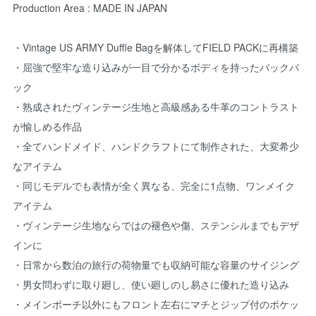
Production Area : MADE IN JAPAN
・Vintage US ARMY Duffle Bagを解体してFIELD PACKに再構築
・屈強で堅牢な造り込みが一目で分かるボディを持ったバックパ
ック
・熟成されたヴィンテージ生地と高級感ある牛革のコントラスト
が愉しめる作品
・全てハンドメイド、ハンドクラフトにて制作された、大変希少
なアイテム
・同じモデルでも表情が全く異なる、完全に1点物、ワンメイク
アイテム
・ヴィンテージ生地ならではの褪色や傷、ステンシルまでもデザ
インに
・日常から数泊の旅行の荷物量でも収納可能な容量のサイジング
・男女問わずに取り廻し、使い廻しのし易さに優れた造り込み
・メインポーチ以外にもフロント左右にマチとジップ付のポケッ