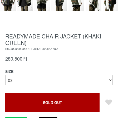
READYMADE CHAIR JACKET (KHAKI
GREEN)
RM-J01-0000-010 / RE-CO-KH-00-00-188-3
280,500円
SIZE
SOLD OUT