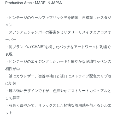
Production Area : MADE IN JAPAN
・ビンテージのウールファブリック等を解体、再構築したスタジ
ャン
・スアジアムジャンパーの要素をミリタリーリメイクとクロスオ
ーバー
・同ブランドの"CHAIR"を模したパッチをアートワークに刺繍で
表現
・ビンテージのエイジングしたカーキと鮮やかな刺繍ワッペンの
相性が◎
・袖はカウレザー、襟首や袖口と裾口はストライプ配色のリブ地
に切替
・癖の強いデザインですが、色鮮やかにストリートカジュアルと
して昇華
・程良く緩やかで、リラックスした軽快な着用感を与えるシルエ
ット