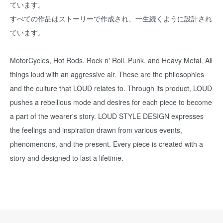
ています。
すべての作品はストーリーで作成され、一生続くように設計され
ています。
MotorCycles, Hot Rods. Rock n' Roll. Punk, and Heavy Metal. All
things loud with an aggressive air. These are the philosophies
and the culture that LOUD relates to. Through its product, LOUD
pushes a rebellious mode and desires for each piece to become
a part of the wearer's story. LOUD STYLE DESIGN expresses
the feelings and inspiration drawn from various events,
phenomenons, and the present. Every piece is created with a
story and designed to last a lifetime.