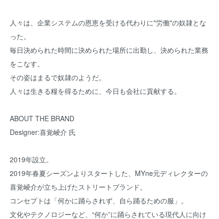
人々は、企業システムの恩恵を受ける代わりに"労働"の奴隷とな
った。
毎日決められた時間に決められた場所に出勤し、決められた業務
をこなす。
その姿はまるで奴隷のようだ。
人々は生きる糧を得るために、今日も会社に貢献する。
ABOUT THE BRAND
Designer:喜覚崚介 氏
2019年設立。
2019年春夏シーズンよりスタートした、MYne元ディレクターの
喜覚崚介が立ち上げたストリートブランド。
コンセプトは「何かに踊らされず、自ら踊るための服」。
文化やテクノロジーなど、“何か”に踊らされている現代人に向け