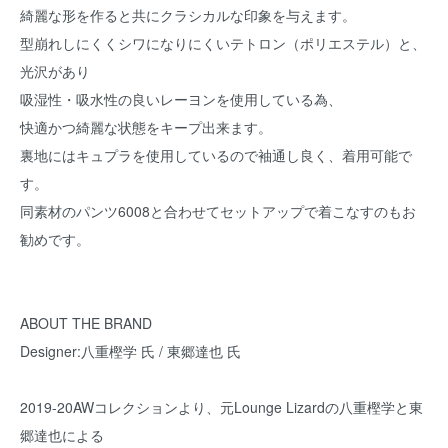
綺麗な形を作ると共にクラシカルな印象を与えます。
型崩れしにくくシワになりにくいテトロン（ポリエステル）と、
光沢があり
吸湿性・吸水性の良いレーヨンを使用している為、
快適かつ綺麗な状態をキープ出来ます。
裏地にはキュプラを使用しているので袖通し良く、着用可能で
す。
同素材のパンツ6008と合わせてセットアップで着こなすのもお
勧めです。
ABOUT THE BRAND
Designer:八重樫学 氏 / 東郷達也 氏
2019-20AWコレクションより、元Lounge Lizardの八重樫学と東
郷達也による