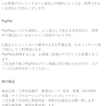
※ お客様のクレジットカード会社との契約によっては、利用できな
いお支払い方法もございます。
PayPal
PayPalはいつでも簡単に、より安心して使える決済方法で、世界
中で選ばれているオンライン決済サービスです。
心配なクレジットカード番号の入力が不要な為、セキュリティー面
で安心してご利用頂けます。
PayPalを利用するには、お客様ご自身のアカウントが必要となり
ます。
ご注文終了後にPayPalログイン画面に切り替わりますので、ログ
インの上決済を行ってください。
銀行振込
振込口座：三井住友銀行 船場(センバ）支店 普通：2210659
名義：ケイズクロージングキタテンヒガシノケイジ
ご注文後７日以内に商品代金・送料のお振込をお願い致します。
お振込確認後、商品を発送致します。