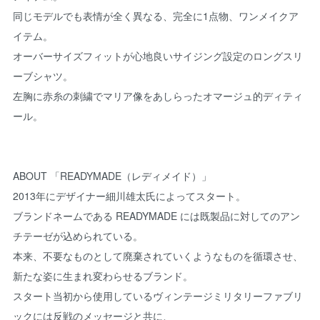
同じモデルでも表情が全く異なる、完全に1点物、ワンメイクア
イテム。
オーバーサイズフィットが心地良いサイジング設定のロングスリ
ーブシャツ。
左胸に赤糸の刺繍でマリア像をあしらったオマージュ的ディティ
ール。
ABOUT 「READYMADE（レディメイド）」
2013年にデザイナー細川雄太氏によってスタート。
ブランドネームである READYMADE には既製品に対してのアン
チテーゼが込められている。
本来、不要なものとして廃棄されていくようなものを循環させ、
新たな姿に生まれ変わらせるブランド。
スタート当初から使用しているヴィンテージミリタリーファブリ
ックには反戦のメッセージと共に、