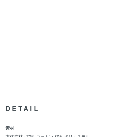
DETAIL
素材
本体素材 : 70% コットン 30% ポリエステル