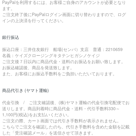
PayPalを利用するには、お客様ご自身のアカウントが必要となり
ます。
ご注文終了後にPayPalログイン画面に切り替わりますので、ログ
インの上決済を行ってください。
銀行振込
振込口座：三井住友銀行 船場(センバ）支店 普通：2210659
名義：ケイズクロージングキタテンヒガシノケイジ
ご注文後７日以内に商品代金・送料のお振込をお願い致します。
お振込確認後、商品を発送致します。
また、お客様にお振込手数料をご負担いただいております。
商品代引き (ヤマト運輸)
代金引換 / ご注文確認後、(株)ヤマト運輸の代金引換宅配便でお
送りします。商品到着時に商品代金・送料・代引手数料330～
1,100円(税込)をお支払いください。
ご注文の際、カート画面では代引き手数料が表示されません。
こちらでご注文を確認したのち、代引き手数料を含めた金額を記載
した「受注確認メール」を送信させて頂きます。