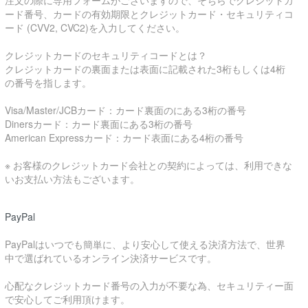
注文の際に専用フォームがございますので、そちらでクレジットカ
ード番号、カードの有効期限とクレジットカード・セキュリティコ
ード (CVV2, CVC2)を入力してください。
クレジットカードのセキュリティコードとは？
クレジットカードの裏面または表面に記載された3桁もしくは4桁
の番号を指します。
Visa/Master/JCBカード：カード裏面のにある3桁の番号
Dinersカード：カード裏面にある3桁の番号
American Expressカード：カード表面にある4桁の番号
※ お客様のクレジットカード会社との契約によっては、利用できな
いお支払い方法もございます。
PayPal
PayPalはいつでも簡単に、より安心して使える決済方法で、世界
中で選ばれているオンライン決済サービスです。
心配なクレジットカード番号の入力が不要な為、セキュリティー面
で安心してご利用頂けます。