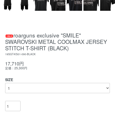
roarguns exclusive "SMILE"
SWAROVSKI METAL COOLMAX JERSEY
STITCH T-SHIRT (BLACK)
19SGT-KS01-090-BLACK
17,710円
定価：25,300円
SIZE