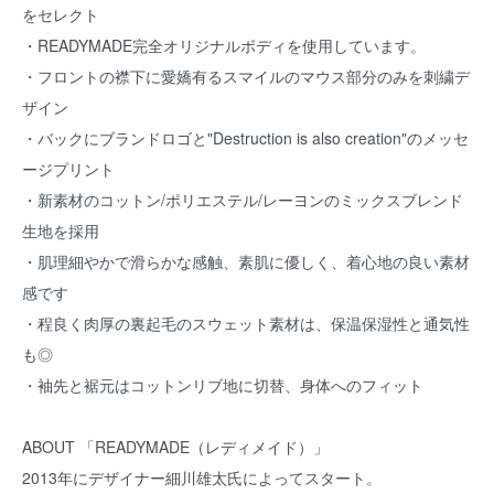
をセレクト
・READYMADE完全オリジナルボディを使用しています。
・フロントの襟下に愛嬌有るスマイルのマウス部分のみを刺繍デ
ザイン
・バックにブランドロゴと"Destruction is also creation"のメッセ
ージプリント
・新素材のコットン/ポリエステル/レーヨンのミックスブレンド
生地を採用
・肌理細やかで滑らかな感触、素肌に優しく、着心地の良い素材
感です
・程良く肉厚の裏起毛のスウェット素材は、保温保湿性と通気性
も◎
・袖先と裾元はコットンリブ地に切替、身体へのフィット
ABOUT 「READYMADE（レディメイド）」
2013年にデザイナー細川雄太氏によってスタート。