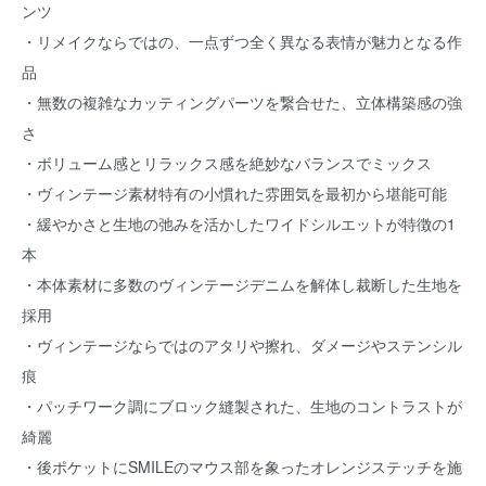
ンツ
・リメイクならではの、一点ずつ全く異なる表情が魅力となる作
品
・無数の複雑なカッティングパーツを繋合せた、立体構築感の強
さ
・ボリューム感とリラックス感を絶妙なバランスでミックス
・ヴィンテージ素材特有の小慣れた雰囲気を最初から堪能可能
・緩やかさと生地の弛みを活かしたワイドシルエットが特徴の1
本
・本体素材に多数のヴィンテージデニムを解体し裁断した生地を
採用
・ヴィンテージならではのアタリや擦れ、ダメージやステンシル
痕
・パッチワーク調にブロック縫製された、生地のコントラストが
綺麗
・後ポケットにSMILEのマウス部を象ったオレンジステッチを施