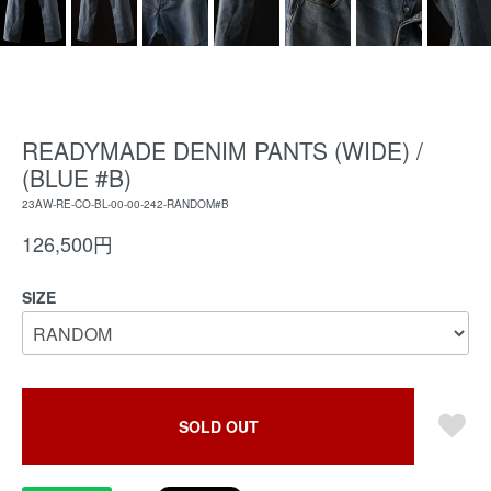
READYMADE DENIM PANTS (WIDE) /
(BLUE #B)
23AW-RE-CO-BL-00-00-242-RANDOM#B
126,500円
SIZE
SOLD OUT