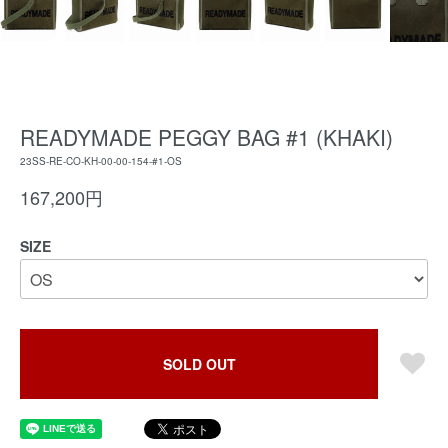
READYMADE PEGGY BAG #1 (KHAKI)
23SS-RE-CO-KH-00-00-154-#1-OS
167,200円
SIZE
SOLD OUT