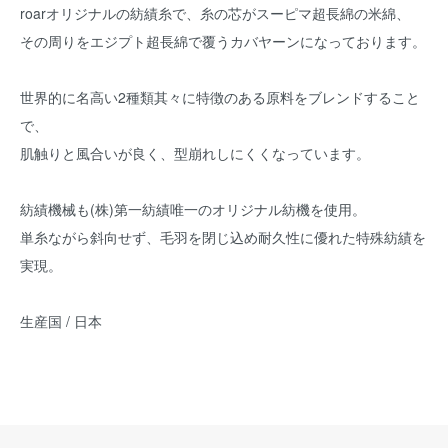
roarオリジナルの紡績糸で、糸の芯がスーピマ超長綿の米綿、
その周りをエジプト超長綿で覆うカバヤーンになっております。
世界的に名高い2種類其々に特徴のある原料をブレンドすること
で、
肌触りと風合いが良く、型崩れしにくくなっています。
紡績機械も(株)第一紡績唯一のオリジナル紡機を使用。
単糸ながら斜向せず、毛羽を閉じ込め耐久性に優れた特殊紡績を
実現。
生産国 / 日本