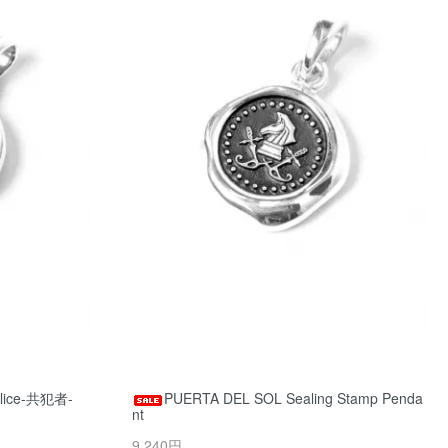
lice-共犯者-
PUERTA DEL SOL Sealing Stamp Penda
nt
9,240円