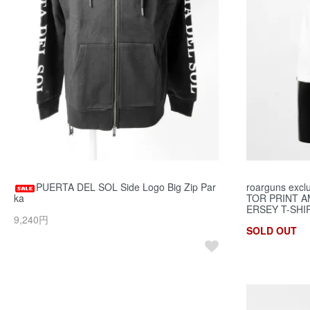
PUERTA DEL SOL Side Logo Big Zip Par
roarguns exc
ka
TOR PRINT 
ERSEY T-SHI
9,240円
SOLD OUT