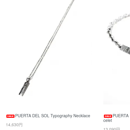
PUERTA DEL SOL Typography Necklace
PUERTA 
celet
14,630円
13,090円