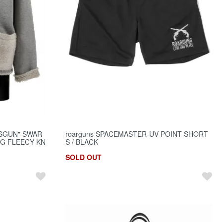
OSSGUN" SWAR
roarguns SPACEMASTER-UV POINT SHORT
NG FLEECY KN
S / BLACK
SOLD OUT