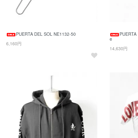
PUERTA DEL SOL NE1132-50
PUERTA D
e
6,160円
14,630円