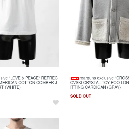
lusive "LOVE & PEACE" REFREC
roarguns exclusive "CR
AMERICAN COTTON COMBER J
OVSKI CRYSTAL TOY-POO LO
RT (WHITE)
ITTING CARDIGAN (GRAY)
SOLD OUT