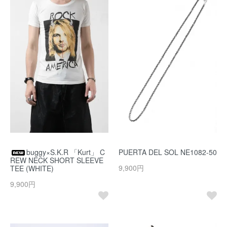
buggy×S.K.R 「Kurt」 C
PUERTA DEL SOL NE1082-50
REW NECK SHORT SLEEVE
9,900円
TEE (WHITE)
9,900円