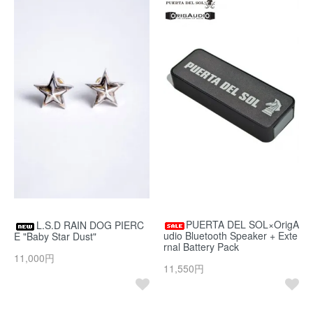
PUERTA DEL SOL×OrigA
L.S.D RAIN DOG PIERC
udio Bluetooth Speaker + Exte
E "Baby Star Dust"
rnal Battery Pack
11,000円
11,550円