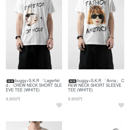
buggy×S.K.R 「Lagerfel
buggy×S.K.R 「Anna」 C
d」 CREW NECK SHORT SLE
REW NECK SHORT SLEEVE
EVE TEE (WHITE)
TEE (WHITE)
9,900円
9,900円