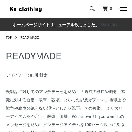
0
ホームページサイトリニューアル致しました。
Ksclothing
TOP
READYMADE
READYMADE
デザイナー : 細川 雄太
既製品に対してのアンチテーゼを込め、「既成の秩序や概念、常
識に対する否定・攻撃・破壊」といった思想がテーマ。地球上で
戦争や紛争の絶えない混沌とした状況下、その象徴。 ミリタリ
ーアイテムを否定し、解体、破壊、War is over! If you want it.の
メッセージを込め、ビンテージアイテムを100パーツ以上に及ぶ