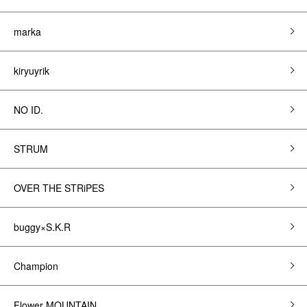
marka
kiryuyrik
NO ID.
STRUM
OVER THE STRiPES
buggy×S.K.R
Champion
Flower MOUNTAIN